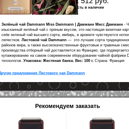
1 512 руб.
Есть в наличии
Зелёный чай Dammann Miss Dammann
|
Дамманн Мисс Дамманн
-
Ч
изысканный зелёный чай с пряным вкусом, это настоящая визитная кар
себе зеленый чай высшего сорта, имбирь, в аромате чувствуются нотк
лепестков.
Листовой чай Dammann
—
это лучшие сорта традиционно
районов мира, а также высококачественные фруктовые и травяные сме
производства отборный чай доставляется во Францию, где подвергает
купажированию на самом современном оборудовании чайной фабрики 
технологов.
Упаковка:
Жестяная
банка
. Вес: 100 г.
Страна: Франция
Другие предложения Листового чая Dammann
Рекомендуем заказать