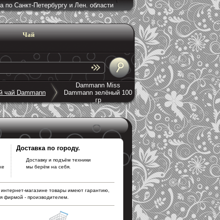
а по Санкт-Петербургу и Лен. области
Чай
Dammann Miss
й чай Dammann
Dammann зелёный 100
гр
.
Доставка по городу.
Доставку и подъём техники
же
мы берём на себя.
 интернет-магазине товары имеют гарантию,
ся фирмой - производителем.