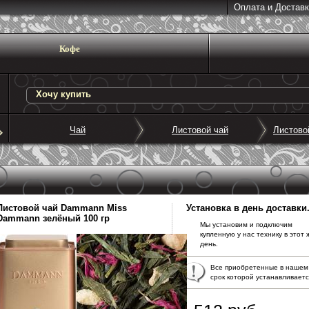
Оплата и Доставк
Кофе
Чай
Листовой чай
Листово
Листовой чай
Dammann Miss
Установка в день доставки
Dammann зелёный 100 гр
Мы установим и подключим
купленную у нас технику в этот 
день.
Все приобретенные в нашем
срок которой устанавливает