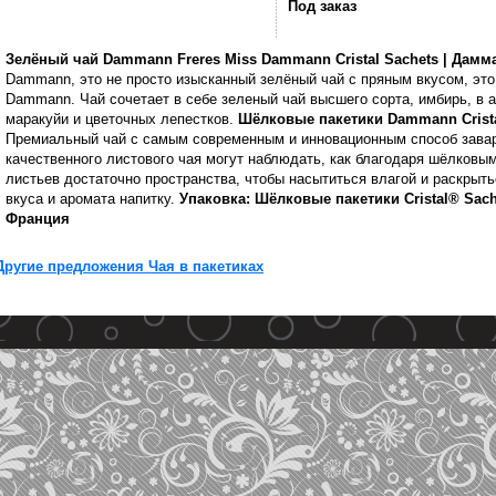
Под заказ
Зелёный чай Dammann Freres Miss Dammann Cristal Sachets | Дам
Dammann, это не просто изысканный зелёный чай с пряным вкусом, это
Dammann. Чай сочетает в себе зеленый чай высшего сорта, имбирь, в 
маракуйи и цветочных лепестков.
Шёлковые пакетики Dammann Crista
Премиальный чай с самым современным и инновационным способ завар
качественного листового чая могут наблюдать, как благодаря шёлковы
листьев достаточно пространства, чтобы насытиться влагой и раскрыт
вкуса и аромата напитку.
Упаковка: Шёлковые пакетики Cristal® Sachets
Франция
Другие предложения Чая в пакетиках