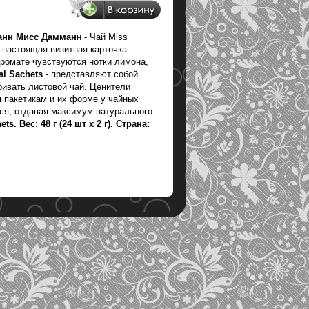
манн Мисс Дамман
н - Чай Miss
 настоящая визитная карточка
аромате чувствуются нотки лимона,
l Sachets
- представляют собой
ивать листовой чай. Ценители
м пакетикам и их форме у чайных
ься, отдавая максимум натурального
. Вес: 48 г (24 шт х 2 г). Страна: