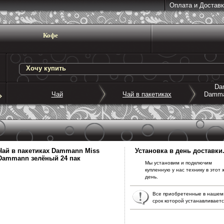
Оплата и Доставк
Кофе
Da
Чай
Чай в пакетиках
Damma
Чай в пакетиках
Dammann Miss
Установка в день доставки
Dammann зелёный 24 пак
Мы установим и подключим
купленную у нас технику в этот 
день.
Все приобретенные в нашем
срок которой устанавливает