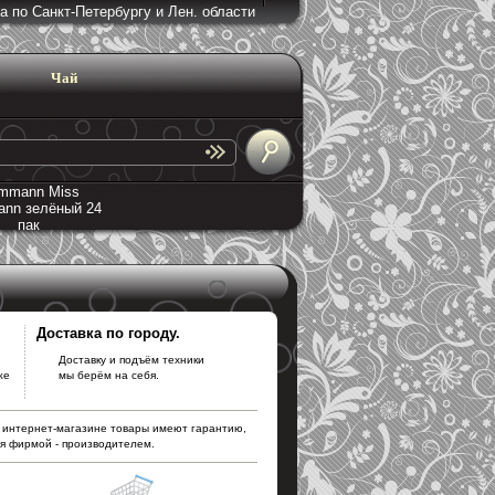
а по Санкт-Петербургу и Лен. области
Чай
mmann Miss
nn зелёный 24
пак
.
Доставка по городу.
Доставку и подъём техники
же
мы берём на себя.
 интернет-магазине товары имеют гарантию,
ся фирмой - производителем.