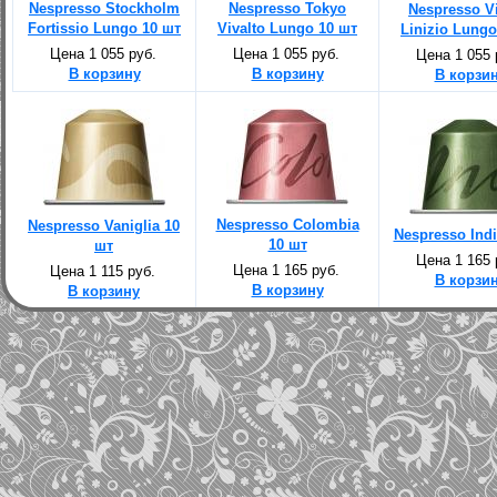
Nespresso Stockholm
Nespresso Tokyo
Nespresso V
Fortissio Lungo 10 шт
Vivalto Lungo 10 шт
Linizio Lungo
Цена 1 055 руб.
Цена 1 055 руб.
Цена 1 055 
В корзину
В корзину
В корзи
Nespresso Colombia
Nespresso Vaniglia 10
Nespresso Indi
10 шт
шт
Цена 1 165 
Цена 1 165 руб.
Цена 1 115 руб.
В корзи
В корзину
В корзину