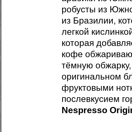
робусты из Южно
из Бразилии, ко
легкой кислинко
которая добавляе
кофе обжаривают
тёмную обжарку,
оригинальном бл
фруктовыми нотк
послевкусием гор
Nespresso Origi