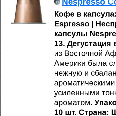
Nespresso Co
Кофе в капсулах
Espresso
|
Несп
капсулы Nespres
13.
Дегустация 
из Восточной А
Америки была сл
нежную и сбала
ароматическими 
усиленными тон
ароматом.
Упако
10 шт. Страна: