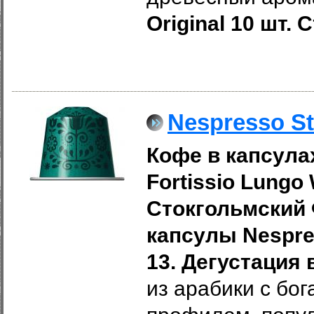
Original 10 шт.
Nespresso St
Кофе в капсулах
Fortissio Lungo​
Стокгольмский 
капсулы Nespres
13. Дегустация 
из арабики с
бог