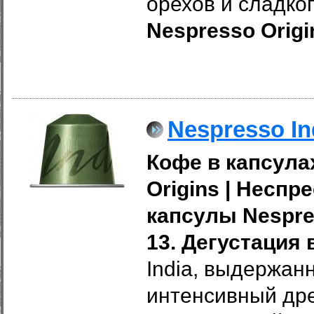
орехов и сладко
Nespresso Origi
Nespresso In
Кофе в капсулах
Origins
|
Неспре
капсулы Nespres
13. Дегустация 
India, выдержан
интенсивный др