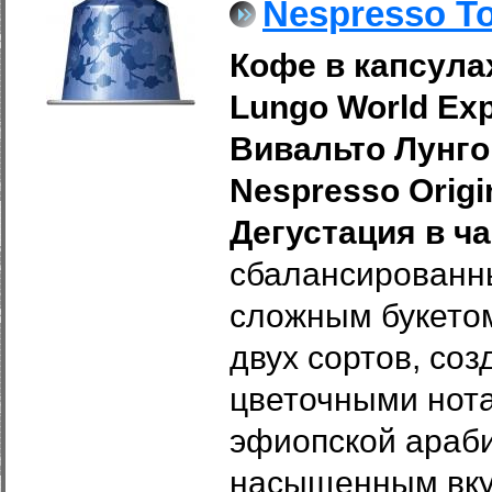
Nespresso To
Кофе в капсулах
Lungo World Exp
Вивальто Лунго
Nespresso Origi
Дегустация в ча
сбалансированны
сложным букето
двух сортов, со
цветочными нота
эфиопской араби
насыщенным вку