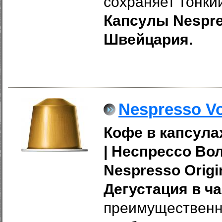
сохраняет тонкий
Капсулы Nespres
Швейцария.
Nespresso Vo
Кофе в капсулах
|
Неспрессо Во
Nespresso Origi
Дегустация в ча
преимущественно