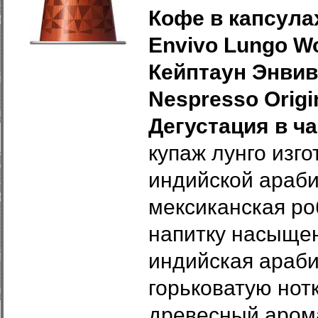
Кофе в капсулах
Envivo Lungo​
Wo
Кейптаун
Энвив
Nespresso Origi
Дегустация в ча
купаж лунго изг
индийской араби
мексиканская ро
напитку насыщен
индийская араби
горьковатую нот
древесный аром