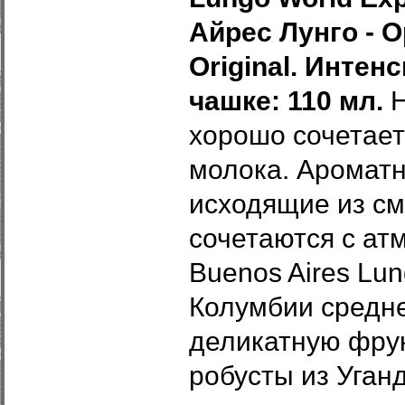
Айрес Лунго
-
О
Original. Интенс
чашке: 110 мл.
Н
хорошо сочетает
молока. Ароматн
исходящие из см
сочетаются с ат
Buenos Aires Lu
Колумбии средне
деликатную фрук
робусты из Уган