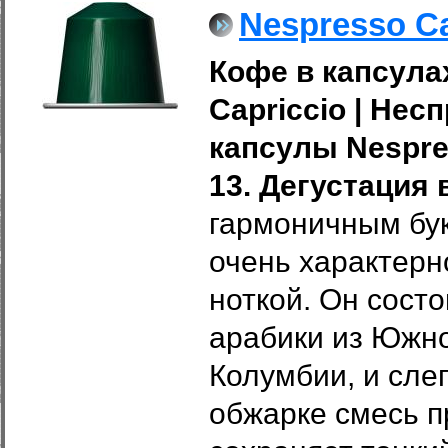
Nespresso Ca
Кофе в капсулах
Capriccio
|
Несп
капсулы Nespres
13.
Дегустация 
гармоничным бук
очень характерн
ноткой. Он сост
арабики из Южно
Колумбии, и сле
обжарке смесь 