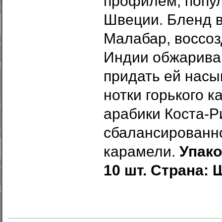
профилем, попу
Швеции.
Бленд
Малабар, воссоз
Индии обжарива
придать ей нас
нотки горького к
арабики Коста-Р
сбалансированно
карамели.
Упако
10 шт. Страна: