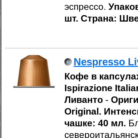
эспрессо.
Упаков
шт. Страна: Шв
Nespresso Li
Кофе в капсулах
Ispirazione Itali
Ливанто
-
Ориги
Original. Интенс
чашке: 40 мл.
Бл
североитальянск