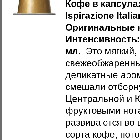
Кофе в капсулах
Ispirazione Itali
Оригинальные к
Интенсивность: 
мл.
Это мягкий,
свежеобжаренны
деликатные аро
смешали отборну
Центральной и 
фруктовыми нота
развиваются во 
сорта кофе, пот