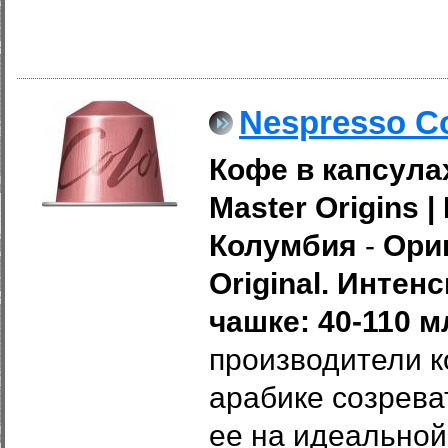
Nespresso C
Кофе в капсулах
Master Origins
|
Колумбия
-
Ори
Original. Интенс
чашке: 40-110 м
производители 
арабике созрева
ее на идеальной