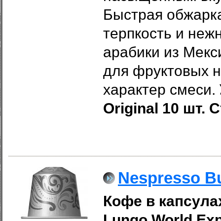
Быстрая обжарк
терпкость и неж
арабики из Мек
для фруктовых н
характер смеси.
Original 10 шт.
Nespresso B
Кофе в капсулах
Lungo​
World Exp